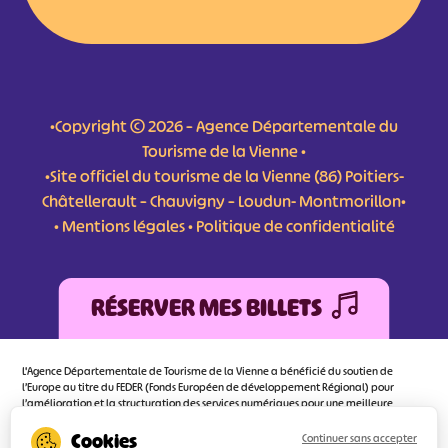
•Copyright © 2026 – Agence Départementale du
Tourisme de la Vienne •
•Site officiel du tourisme de la Vienne (86) Poitiers-
Châtellerault – Chauvigny – Loudun- Montmorillon•
•
Mentions légales
•
Politique de confidentialité
RÉSERVER MES BILLETS
L'Agence Départementale de Tourisme de la Vienne a bénéficié du soutien de
l’Europe au titre du FEDER (Fonds Européen de développement Régional) pour
l’amélioration et la structuration des services numériques pour une meilleure
attractivité de la destination tourisme de la Vienne dont l’objectif principal est
d’orienter au mieux le visiteur.
Continuer sans accepter