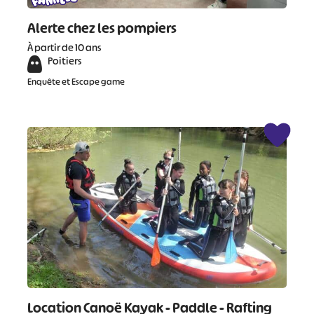
Alerte chez les pompiers
À partir de 10 ans
Poitiers
Enquête et Escape game
#
#
#
#
#
#
#
Location Canoë Kayak - Paddle - Rafting