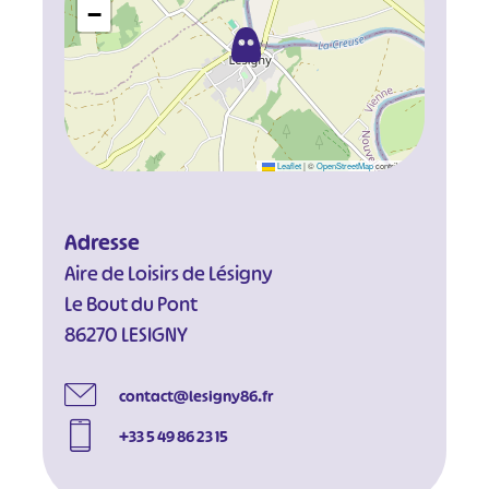
−
Leaflet
|
©
OpenStreetMap
contributors
Adresse
Aire de Loisirs de Lésigny
Le Bout du Pont
86270 LESIGNY
contact@lesigny86.fr
+33 5 49 86 23 15