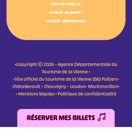
ESPACE PRESSE
ESPACE GROUPES
ESPACE SÉMINAIRES
•Copyright © 2026 – Agence Départementale du
Tourisme de la Vienne •
•Site officiel du tourisme de la Vienne (86) Poitiers-
Châtellerault – Chauvigny – Loudun- Montmorillon•
•
Mentions légales
•
Politique de confidentialité
RÉSERVER MES BILLETS