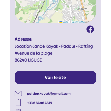
Leaflet
|
©
OpenStreetMap
contributors
Adresse
Location Canoë Kayak - Paddle - Rafting
Avenue de la plage
86240 LIGUGE
Voir le site
poitierskayak@gmail.com
+33 6 84 46 48 19