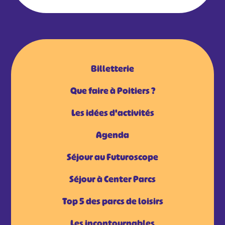
Billetterie
Que faire à Poitiers ?
Les idées d'activités
Agenda
Séjour au Futuroscope
Séjour à Center Parcs
Top 5 des parcs de loisirs
Les incontournables