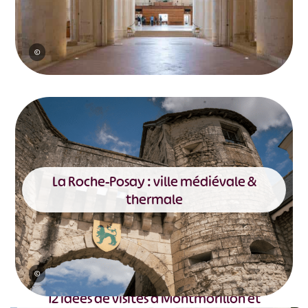
©
La Roche-Posay : ville médiévale &
thermale
©
12 idées de visites à Montmorillon et