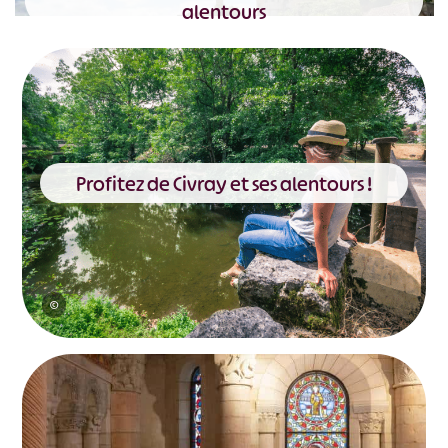
alentours
©
Momentum Productions / Mickaël PLANES
Profitez de Civray et ses alentours !
©