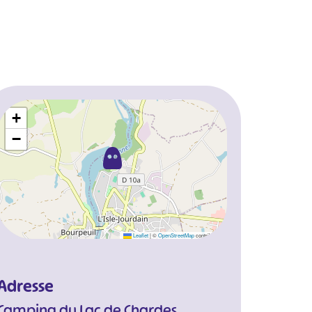
+
−
Leaflet
|
©
OpenStreetMap
contributors
Adresse
Camping du Lac de Chardes