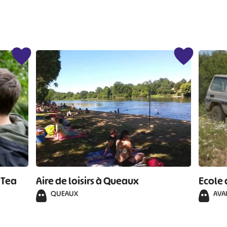
#
#
#
#
#
#
 Tea
Aire de loisirs à Queaux
Ecole 
QUEAUX
AVA