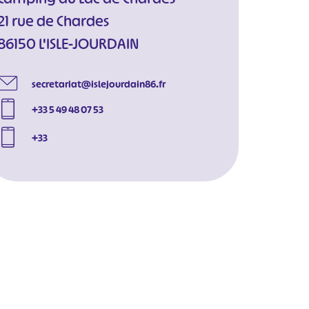
21 rue de Chardes
86150 L'ISLE-JOURDAIN
secretariat@islejourdain86.fr
+33 5 49 48 07 53
+33