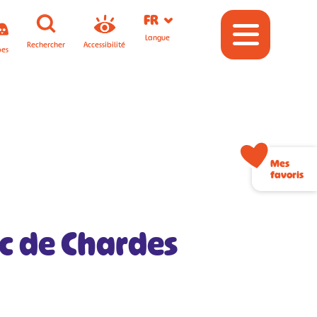
FR
Langue
Rechercher
Accessibilité
pes
Mes
favoris
c de Chardes