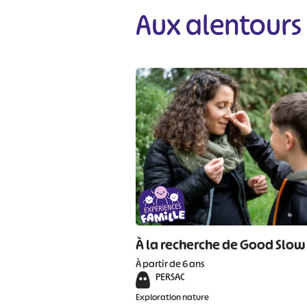
#
Aux alentours
À la recherche de Good Slow
À partir de 6 ans
PERSAC
Exploration nature