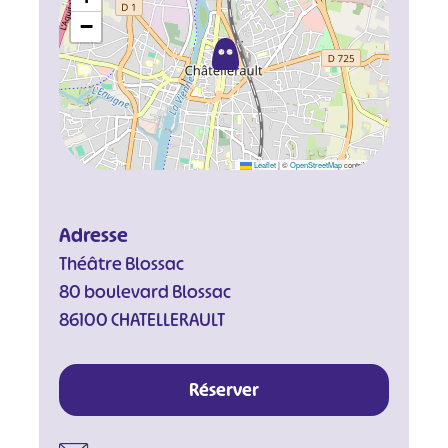
−
Leaflet
|
©
OpenStreetMap
contributors
Adresse
Théâtre Blossac
80 boulevard Blossac
86100 CHATELLERAULT
Réserver