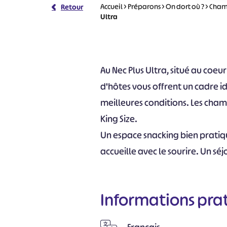
Accueil
>
Préparons
>
On dort où ?
>
Cham
Retour
Ultra
Au Nec Plus Ultra, situé au coe
d'hôtes vous offrent un cadre i
meilleures conditions. Les cham
King Size.
Un espace snacking bien pratique
accueille avec le sourire. Un sé
Informations pra