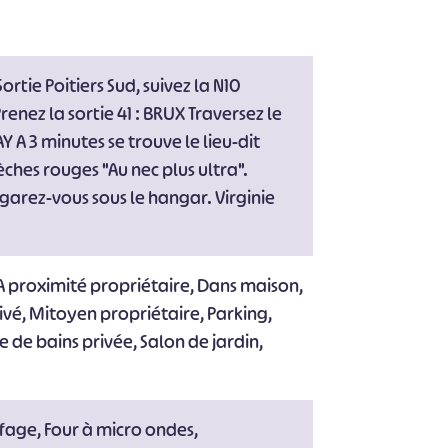
#
#
#
#
#
Sortie Poitiers Sud, suivez la N10
#
enez la sortie 41 : BRUX Traversez le
 A 3 minutes se trouve le lieu-dit
èches rouges "Au nec plus ultra".
 garez-vous sous le hangar. Virginie
A proximité propriétaire, Dans maison,
vé, Mitoyen propriétaire, Parking,
e de bains privée, Salon de jardin,
ffage, Four à micro ondes,