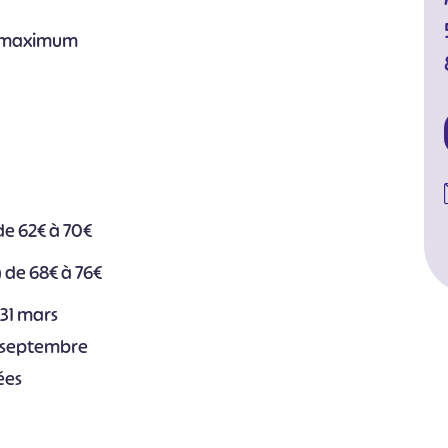
s maximum
de 62€ à 70€
 de 68€ à 76€
 31 mars
30 septembre
tées