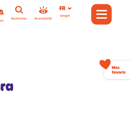
FR
Langue
Rechercher
Accessibilité
pes
Mes
favoris
tra