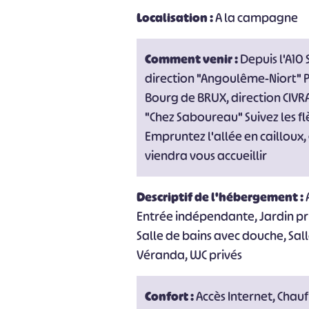
Localisation :
A la campagne
#
Comment venir :
Depuis l'A10 
direction "Angoulême-Niort" Pr
Bourg de BRUX, direction CIVRAY
"Chez Saboureau" Suivez les fl
Empruntez l'allée en cailloux,
viendra vous accueillir
Descriptif de l'hébergement :
Entrée indépendante, Jardin pri
Salle de bains avec douche, Sall
Véranda, WC privés
Confort :
Accès Internet, Chau