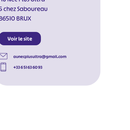
5 chez Saboureau
86510 BRUX
Voir le site
aunecplusultra@gmail.com
+33 6 51 63 60 93