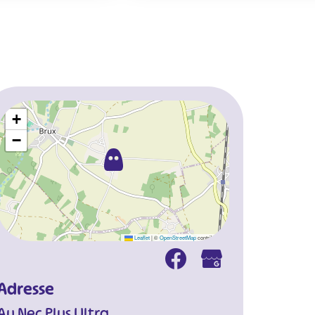
+
−
Leaflet
|
©
OpenStreetMap
contributors
Adresse
Au Nec Plus Ultra