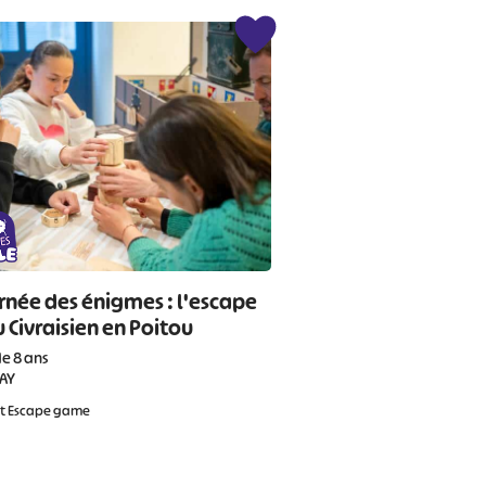
rnée des énigmes : l'escape
 Civraisien en Poitou
de 8 ans
RAY
et Escape game