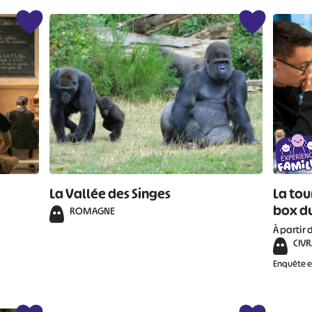
La Vallée des Singes
La tou
box du
ROMAGNE
À partir 
CIV
Enquête 