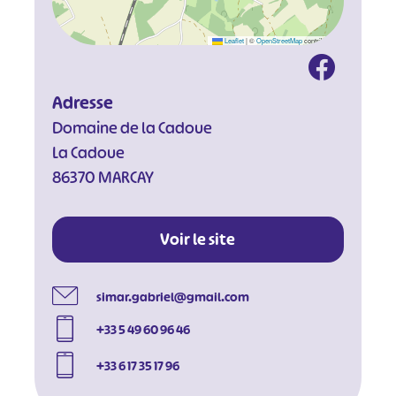
Leaflet
|
©
OpenStreetMap
contributors
Adresse
Domaine de la Cadoue
La Cadoue
86370 MARCAY
Voir le site
simar.gabriel@gmail.com
+33 5 49 60 96 46
+33 6 17 35 17 96