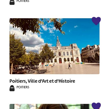
POITIERS
#
#
#
#
#
#
#
Poitiers, Ville d'Art et d'Histoire
POITIERS