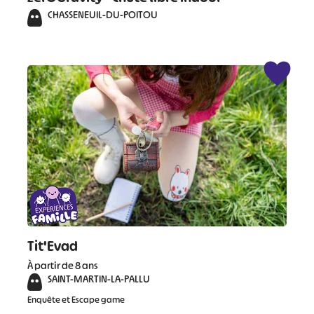
CHASSENEUIL-DU-POITOU
#
#
#
#
#
#
#
Tit'Evad
À partir de 8 ans
SAINT-MARTIN-LA-PALLU
Enquête et Escape game