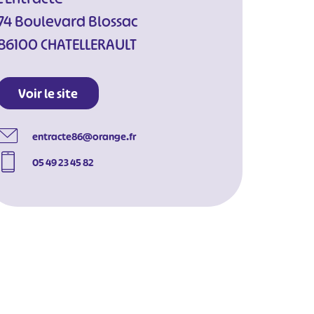
74 Boulevard Blossac
86100 CHATELLERAULT
Voir le site
entracte86@orange.fr
05 49 23 45 82