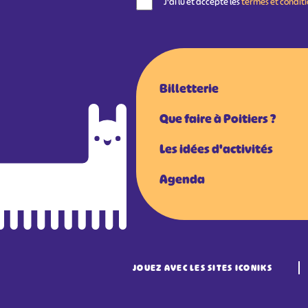
J'ai lu et accepte les
termes et condit
Billetterie
Que faire à Poitiers ?
Les idées d'activités
Agenda
JOUEZ AVEC LES SITES ICONIKS