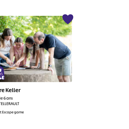
re Keller
de 6 ans
TELLERAULT
et Escape game