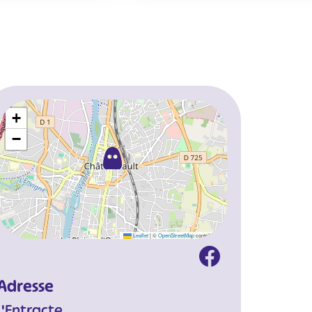
+
−
Leaflet
|
©
OpenStreetMap
contributors
Adresse
L'Entracte