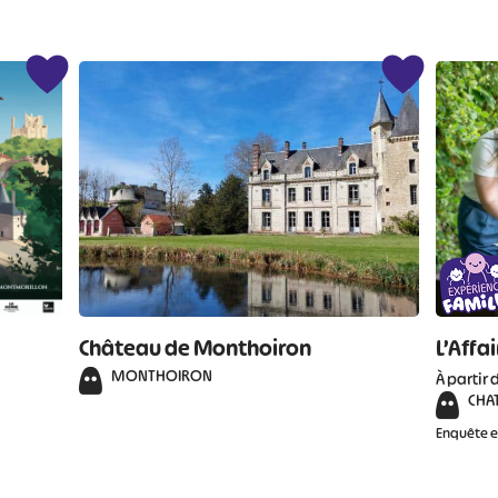
#
#
#
#
#
#
Château de Monthoiron
L’Affai
MONTHOIRON
À partir 
CHA
Enquête 