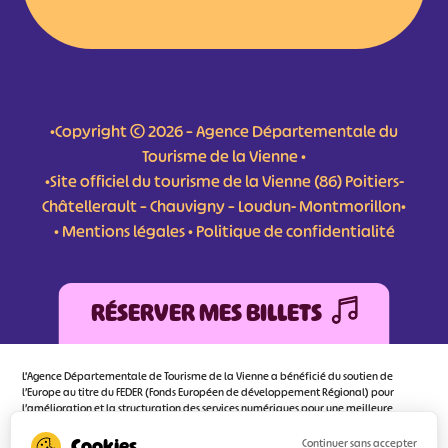
•Copyright © 2026 – Agence Départementale du
Tourisme de la Vienne •
•Site officiel du tourisme de la Vienne (86) Poitiers-
Châtellerault – Chauvigny – Loudun- Montmorillon•
•
Mentions légales
•
Politique de confidentialité
RÉSERVER MES BILLETS
L'Agence Départementale de Tourisme de la Vienne a bénéficié du soutien de
l’Europe au titre du FEDER (Fonds Européen de développement Régional) pour
l’amélioration et la structuration des services numériques pour une meilleure
attractivité de la destination tourisme de la Vienne dont l’objectif principal est
d’orienter au mieux le visiteur.
Continuer sans accepter