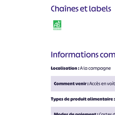
Chaînes et labels
Informations co
Localisation :
A la campagne
Comment venir :
Accès en voi
#
Types de produit alimentaire 
Modes de paiement :
Cartes 