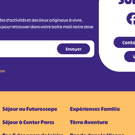
SU
s d'activités et des lieux originaux à vivre.
s pour retrouver dans votre boîte mail notre dose
Conta
V
ions
Séjour au Futuroscope
Expériences Famille
Séjour à Center Parcs
Tèrra Aventura