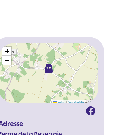
+
−
Leaflet
|
©
OpenStreetMap
contributors
Adresse
Ferme de la Reversaie