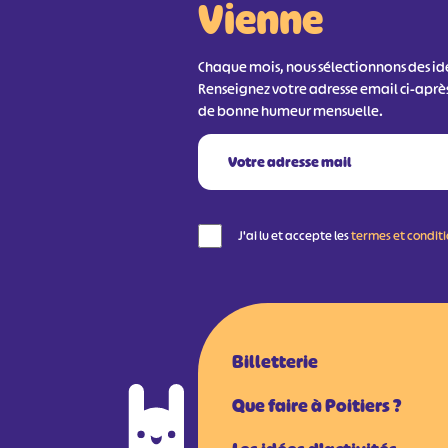
Vienne
Chaque mois, nous sélectionnons des idée
Renseignez votre adresse email ci-aprè
de bonne humeur mensuelle.
J'ai lu et accepte les
termes et condit
Billetterie
Que faire à Poitiers ?