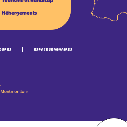
Tourisme et Handicap
Hébergements
OUPES
ESPACE SÉMINAIRES
•
n- Montmorillon•