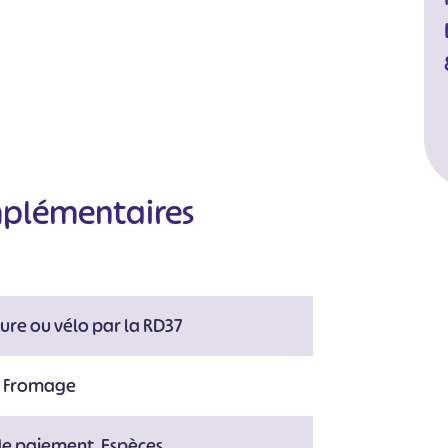
mplémentaires
ture ou vélo par la RD37
#
#
#
#
#
#
:
Fromage
de paiement, Espèces