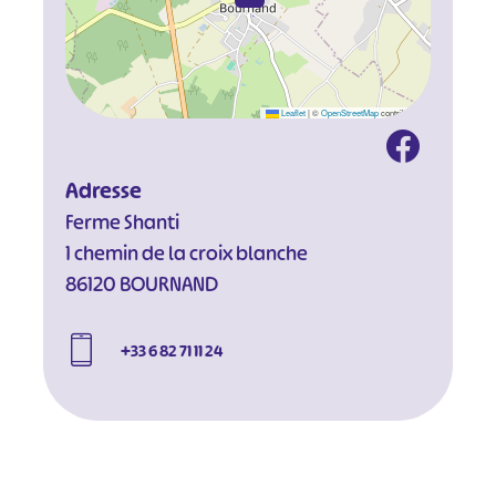
Leaflet
|
©
OpenStreetMap
contributors
Adresse
Ferme Shanti
1 chemin de la croix blanche
86120 BOURNAND
+33 6 82 71 11 24