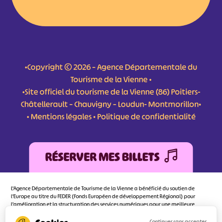
•Copyright © 2026 – Agence Départementale du
Tourisme de la Vienne •
•Site officiel du tourisme de la Vienne (86) Poitiers-
Châtellerault – Chauvigny – Loudun- Montmorillon•
•
Mentions légales
•
Politique de confidentialité
RÉSERVER MES BILLETS
L'Agence Départementale de Tourisme de la Vienne a bénéficié du soutien de
l’Europe au titre du FEDER (Fonds Européen de développement Régional) pour
l’amélioration et la structuration des services numériques pour une meilleure
attractivité de la destination tourisme de la Vienne dont l’objectif principal est
d’orienter au mieux le visiteur.
Continuer sans accepter