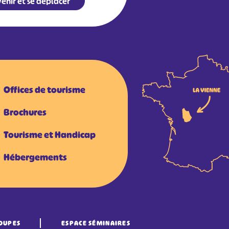
enir et se déplacer
Offices de tourisme
Brochures
Tourisme et Handicap
Hébergements
OUPES
ESPACE SÉMINAIRES