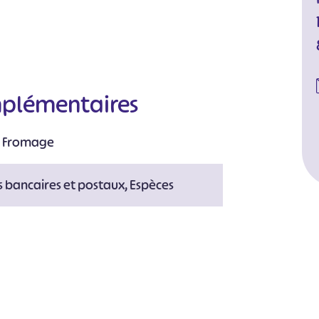
mplémentaires
:
Fromage
#
#
#
#
#
 bancaires et postaux, Espèces
#