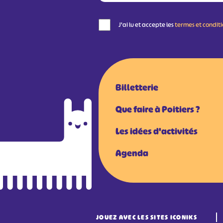
J'ai lu et accepte les
termes et condit
Billetterie
Que faire à Poitiers ?
Les idées d'activités
Agenda
JOUEZ AVEC LES SITES ICONIKS