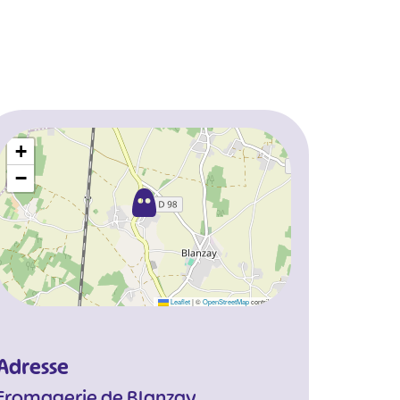
+
−
Leaflet
|
©
OpenStreetMap
contributors
Adresse
Fromagerie de Blanzay