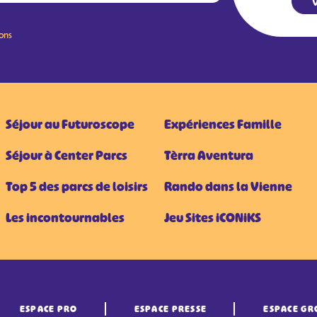
V
ions
Séjour au Futuroscope
Expériences Famille
Séjour à Center Parcs
Tèrra Aventura
Top 5 des parcs de loisirs
Rando dans la Vienne
Les incontournables
Jeu Sites iCONiKS
ESPACE PRO
ESPACE PRESSE
ESPACE GR