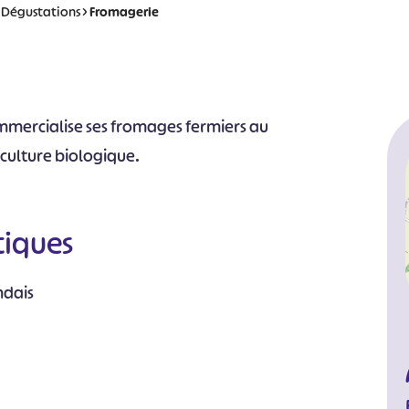
>
Dégustations
>
Fromagerie
mmercialise ses fromages fermiers au
riculture biologique.
tiques
ndais