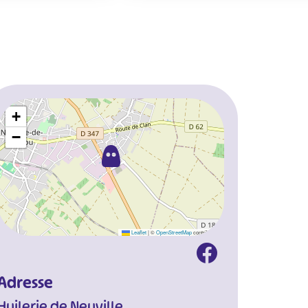
+
−
Leaflet
|
©
OpenStreetMap
contributors
Adresse
Huilerie de Neuville