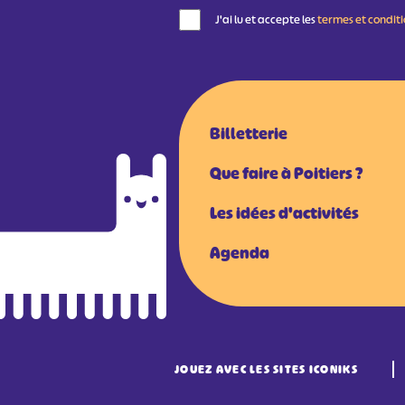
J'ai lu et accepte les
termes et condit
Billetterie
Que faire à Poitiers ?
Les idées d'activités
Agenda
JOUEZ AVEC LES SITES ICONIKS