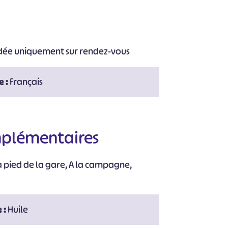
idée uniquement sur rendez-vous
e :
Français
#
#
#
#
#
#
mplémentaires
à pied de la gare, A la campagne,
 :
Huile