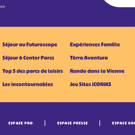
ions
Séjour au Futuroscope
Expériences Famille
Séjour à Center Parcs
Tèrra Aventura
Top 5 des parcs de loisirs
Rando dans la Vienne
Les incontournables
Jeu Sites iCONiKS
ESPACE PRO
ESPACE PRESSE
ESPACE GR