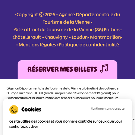
•Copyright © 2026 – Agence Départementale du
Tourisme de la Vienne •
•Site officiel du tourisme de la Vienne (86) Poitiers-
Châtellerault – Chauvigny – Loudun- Montmorillon•
•
Mentions légales
•
Politique de confidentialité
RÉSERVER MES BILLETS
L'Agence Départementale de Tourisme de la Vienne a bénéficié du soutien de
l’Europe au titre du FEDER (Fonds Européen de développement Régional) pour
l’amélioration et la structuration des services numériques pour une meilleure
attractivité de la destination tourisme de la Vienne dont l’objectif principal est
d’orienter au mieux le visiteur.
Continuer sans accepter
Ce site utilise des cookies et vous donne le contrôle sur ceux que vous
souhaitez activer
Réalisé
par l'agence