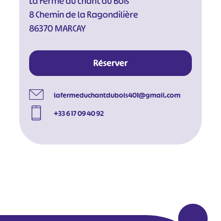
La Ferme du chant du Bois
8 Chemin de la Ragondilière
86370 MARCAY
Réserver
lafermeduchantdubois401@gmail.com
+33 6 17 09 40 92