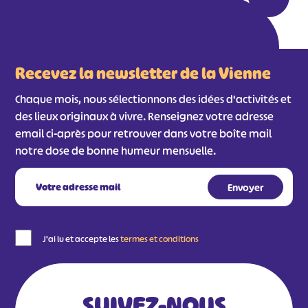
#
#
#
#
#
#
Recevez la newsletter de la Vienne
#
Chaque mois, nous sélectionnons des idées d'activités et
des lieux originaux à vivre. Renseignez votre adresse
email ci-après pour retrouver dans votre boîte mail
notre dose de bonne humeur mensuelle.
J'ai lu et accepte les
termes et conditions
SUIVEZ-NOUS