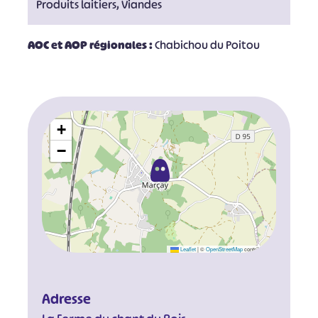
Produits laitiers, Viandes
AOC et AOP régionales :
Chabichou du Poitou
+
−
Leaflet
|
©
OpenStreetMap
contributors
Adresse