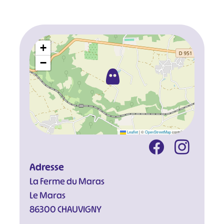
+
−
Leaflet
|
©
OpenStreetMap
contributors
Adresse
La Ferme du Maras
Le Maras
86300 CHAUVIGNY
#
#
#
#