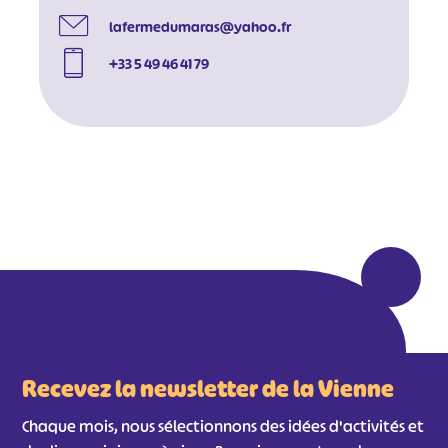
#
#
lafermedumaras@yahoo.fr
#
+33 5 49 46 41 79
Recevez la newsletter de la Vienne
Chaque mois, nous sélectionnons des idées d'activités et