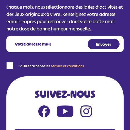
Chaque mois, nous sélectionnons des idées d'activités et
#
#
des lieux originaux à vivre. Renseignez votre adresse
#
email ci-après pour retrouver dans votre boîte mail
notre dose de bonne humeur mensuelle.
J'ai lu et accepte les
termes et conditions
SUIVEZ-NOUS