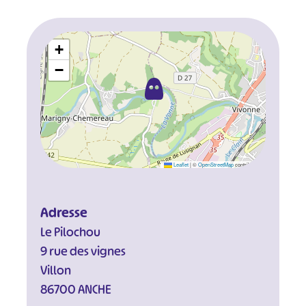
+
−
Leaflet
|
©
OpenStreetMap
contributors
Adresse
Le Pilochou
9 rue des vignes
Villon
86700 ANCHE