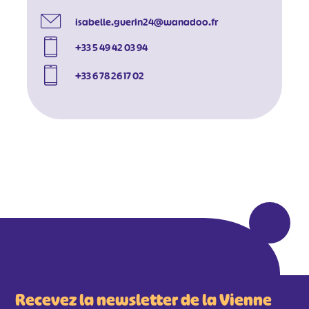
isabelle.guerin24@wanadoo.fr
+33 5 49 42 03 94
+33 6 78 26 17 02
Recevez la newsletter de la Vienne
#
#
#
#