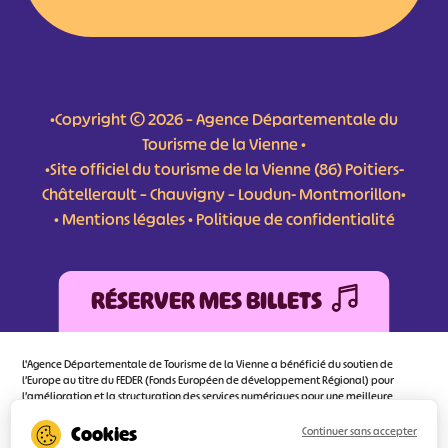
•Copyright © 2026 – Agence Départementale du
Tourisme de la Vienne •
•Site officiel du tourisme de la Vienne (86) Poitiers-
Châtellerault – Chauvigny – Loudun- Montmorillon•
•
Mentions légales
•
Politique de confidentialité
RÉSERVER MES BILLETS
L'Agence Départementale de Tourisme de la Vienne a bénéficié du soutien de
l’Europe au titre du FEDER (Fonds Européen de développement Régional) pour
l’amélioration et la structuration des services numériques pour une meilleure
attractivité de la destination tourisme de la Vienne dont l’objectif principal est
d’orienter au mieux le visiteur.
Continuer sans accepter