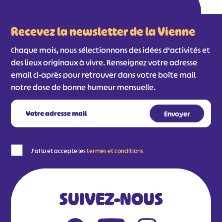
#
#
#
#
Recevez la newsletter de la Vienne
#
#
#
Chaque mois, nous sélectionnons des idées d'activités et
des lieux originaux à vivre. Renseignez votre adresse
email ci-après pour retrouver dans votre boîte mail
notre dose de bonne humeur mensuelle.
J'ai lu et accepte les
termes et conditions
SUIVEZ-NOUS