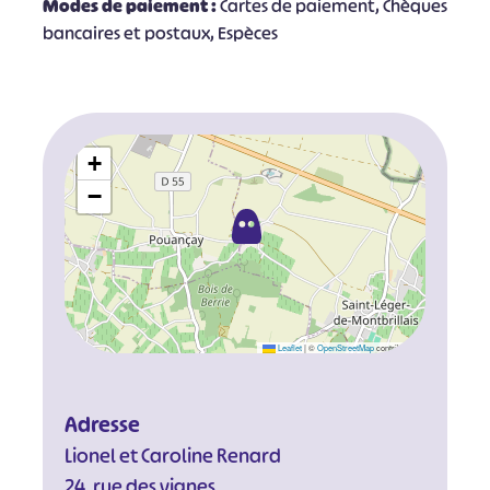
Modes de paiement :
Cartes de paiement, Chèques
bancaires et postaux, Espèces
+
−
Leaflet
|
©
OpenStreetMap
contributors
Adresse
Lionel et Caroline Renard
24, rue des vignes