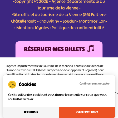
•Copyright © 2026 – Agence Départementale du
Tourisme de la Vienne •
•Site officiel du tourisme de la Vienne (86) Poitiers-
Châtellerault – Chauvigny – Loudun- Montmorillon•
•
Mentions légales
•
Politique de confidentialité
RÉSERVER MES BILLETS
L'Agence Départementale de Tourisme de la Vienne a bénéficié du soutien de
l’Europe au titre du FEDER (Fonds Européen de développement Régional) pour
l’amélioration et la structuration des services numériques pour une meilleure
attractivité de la destination tourisme de la Vienne dont l’objectif principal est
d’orienter au mieux le visiteur.
Continuer sans accepter
Ce site utilise des cookies et vous donne le contrôle sur ceux que vous
souhaitez activer
Réalisé
par l'agence
JE CHOISIS
J'ACCEPTE TOUT