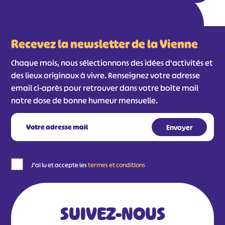
#
#
#
#
#
#
Recevez la newsletter de la Vienne
#
Chaque mois, nous sélectionnons des idées d'activités et
des lieux originaux à vivre. Renseignez votre adresse
email ci-après pour retrouver dans votre boîte mail
notre dose de bonne humeur mensuelle.
J'ai lu et accepte les
termes et conditions
SUIVEZ-NOUS