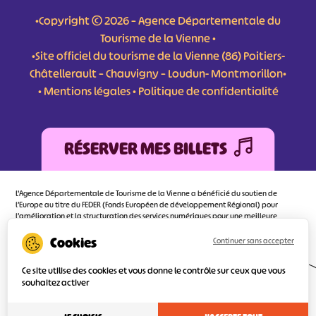
•Copyright © 2026 – Agence Départementale du
Tourisme de la Vienne •
•Site officiel du tourisme de la Vienne (86) Poitiers-
Châtellerault – Chauvigny – Loudun- Montmorillon•
•
Mentions légales
•
Politique de confidentialité
RÉSERVER MES BILLETS
L'Agence Départementale de Tourisme de la Vienne a bénéficié du soutien de
l’Europe au titre du FEDER (Fonds Européen de développement Régional) pour
l’amélioration et la structuration des services numériques pour une meilleure
attractivité de la destination tourisme de la Vienne dont l’objectif principal est
d’orienter au mieux le visiteur.
Continuer sans accepter
Ce site utilise des cookies et vous donne le contrôle sur ceux que vous
souhaitez activer
Réalisé
par l'agence