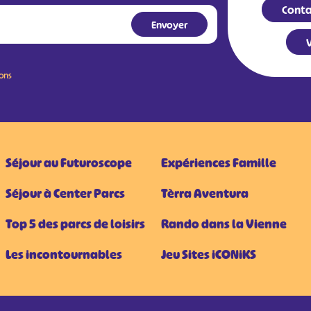
Conta
V
ions
Séjour au Futuroscope
Expériences Famille
Séjour à Center Parcs
Tèrra Aventura
Top 5 des parcs de loisirs
Rando dans la Vienne
Les incontournables
Jeu Sites iCONiKS