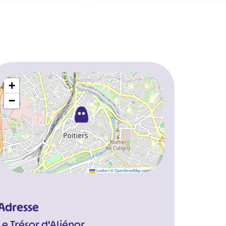
+
−
Leaflet
|
©
OpenStreetMap
contributors
Adresse
Le Trésor d'Aliénor