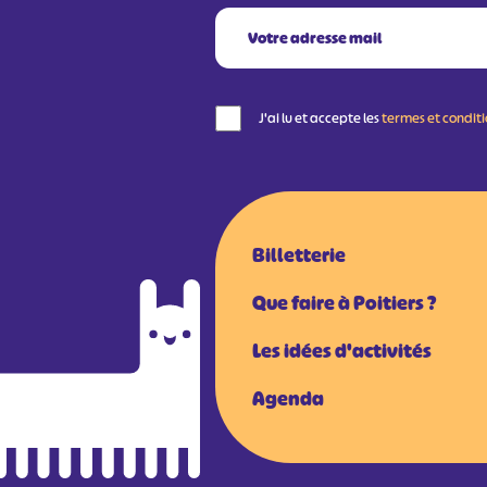
J'ai lu et accepte les
termes et condit
Billetterie
Que faire à Poitiers ?
Les idées d'activités
Agenda