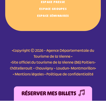
ESPACE PRESSE
ESPACE GROUPES
ESPACE SÉMINAIRES
•Copyright © 2026 – Agence Départementale du
Tourisme de la Vienne •
•Site officiel du tourisme de la Vienne (86) Poitiers-
Châtellerault – Chauvigny – Loudun- Montmorillon•
•
Mentions légales
•
Politique de confidentialité
RÉSERVER MES BILLETS