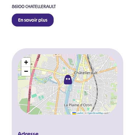
86100 CHATELLERAULT
En savoir plus
+
−
Leaflet
|
©
OpenStreetMap
contributors
Adresse