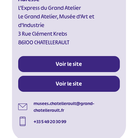
L’Express du Grand Atelier
Le Grand Atelier, Musée d'Art et
d'Industrie
3 Rue Clément Krebs
#
#
#
#
86100 CHATELLERAULT
#
#
#
Voir le site
Voir le site
musees.chatellerault@grand-
chatellerault.fr
+33 5 49 20 30 99