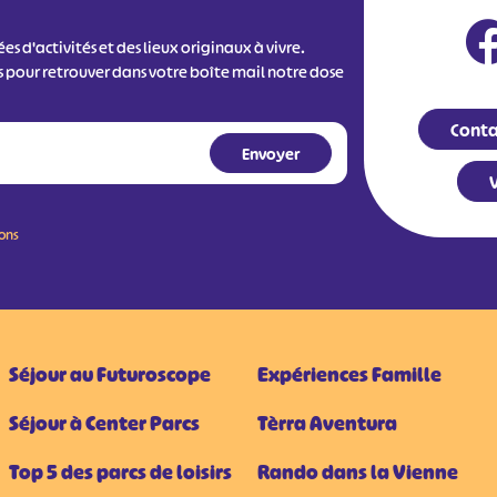
s d'activités et des lieux originaux à vivre.
s pour retrouver dans votre boîte mail notre dose
Conta
V
ions
Séjour au Futuroscope
Expériences Famille
Séjour à Center Parcs
Tèrra Aventura
Top 5 des parcs de loisirs
Rando dans la Vienne