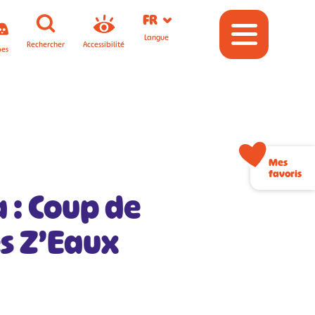
FR
Langue
Rechercher
Accessibilité
pes
Mes
favoris
 : Coup de
s Z’Eaux