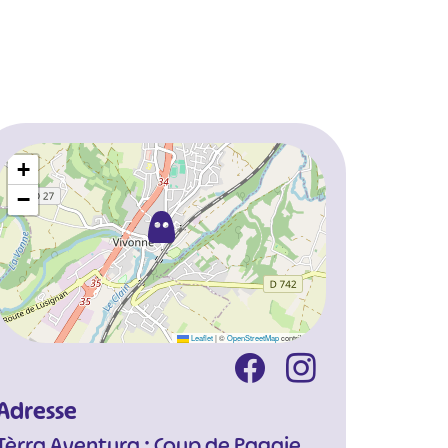
+
−
Leaflet
|
©
OpenStreetMap
contributors
Adresse
Tèrra Aventura : Coup de Pagaie