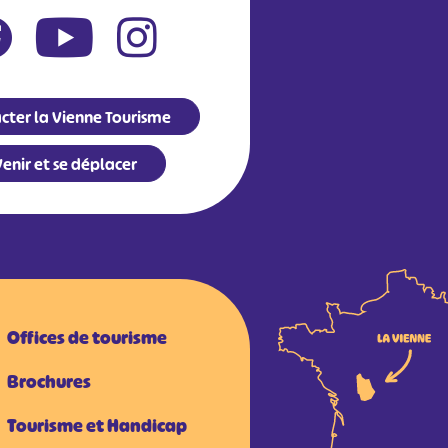
cter la Vienne Tourisme
enir et se déplacer
Offices de tourisme
Brochures
Tourisme et Handicap