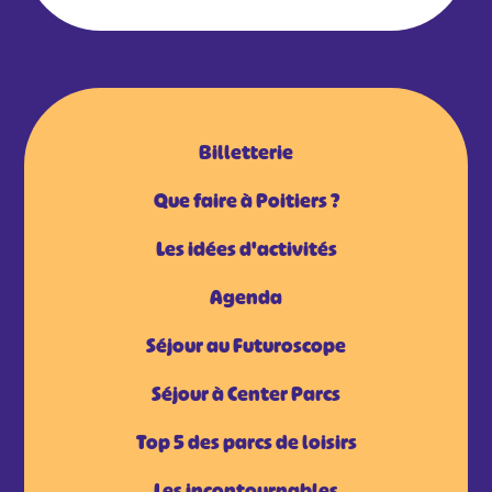
Billetterie
Que faire à Poitiers ?
Les idées d'activités
Agenda
Séjour au Futuroscope
Séjour à Center Parcs
Top 5 des parcs de loisirs
Les incontournables