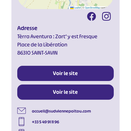
Leaflet
|
©
OpenStreetMap
contributors
Adresse
Tèrra Aventura : Zart' y est Fresque
Place de la Libération
#
#
#
#
86310 SAINT-SAVIN
#
#
#
Voir le site
Voir le site
accueil@sudviennepoitou.com
+33 5 49 91 11 96