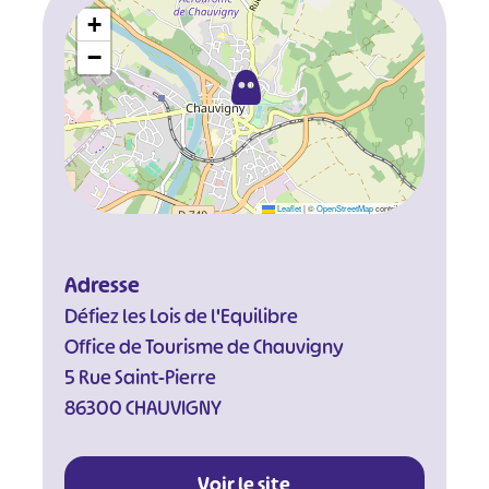
+
−
Leaflet
|
©
OpenStreetMap
contributors
Adresse
Défiez les Lois de l'Equilibre
Office de Tourisme de Chauvigny
5 Rue Saint-Pierre
86300 CHAUVIGNY
Voir le site