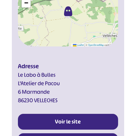
−
Leaflet
|
©
OpenStreetMap
contributors
Adresse
Le Labo à Bulles
L'Atelier de Pacou
6 Marmande
86230 VELLECHES
Voir le site
#
#
#
#