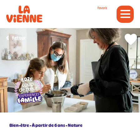
Panneau de gestion des cookies
Favoris
Retour
Bien-être
À partir de 6 ans
Nature