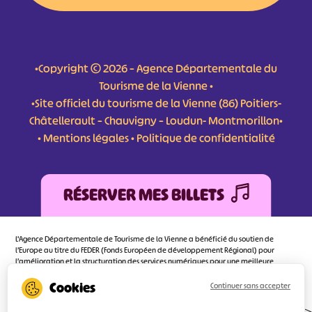
•Copyright © 2026 – Agence Départementale du
Tourisme de la Vienne •
•Site officiel du tourisme de la Vienne (86) Poitiers-
Châtellerault – Chauvigny – Loudun- Montmorillon•
•
Mentions légales
•
Politique de confidentialité
RÉSERVER MES BILLETS
L'Agence Départementale de Tourisme de la Vienne a bénéficié du soutien de
l’Europe au titre du FEDER (Fonds Européen de développement Régional) pour
l’amélioration et la structuration des services numériques pour une meilleure
attractivité de la destination tourisme de la Vienne dont l’objectif principal est
d’orienter au mieux le visiteur.
Continuer sans accepter