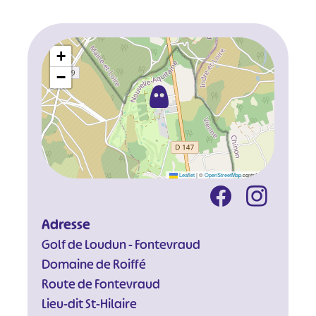
+
−
Leaflet
|
©
OpenStreetMap
contributors
#
#
#
#
Adresse
#
#
Golf de Loudun - Fontevraud
#
Domaine de Roiffé
Route de Fontevraud
Lieu-dit St-Hilaire