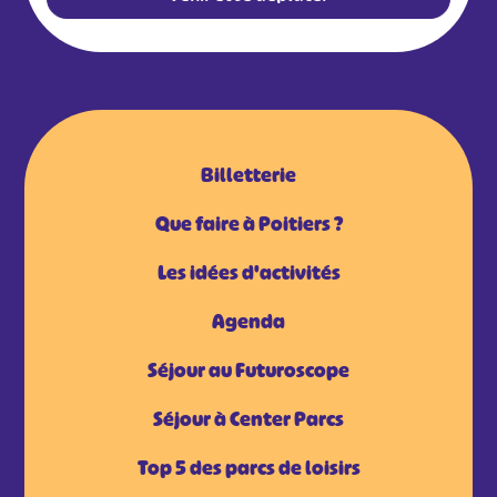
Billetterie
Que faire à Poitiers ?
Les idées d'activités
Agenda
Séjour au Futuroscope
Séjour à Center Parcs
Top 5 des parcs de loisirs