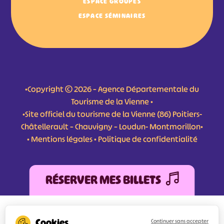
ESPACE GROUPES
ESPACE SÉMINAIRES
•Copyright © 2026 – Agence Départementale du
Tourisme de la Vienne •
•Site officiel du tourisme de la Vienne (86) Poitiers-
Châtellerault – Chauvigny – Loudun- Montmorillon•
•
Mentions légales
•
Politique de confidentialité
RÉSERVER MES BILLETS
L'Agence Départementale de Tourisme de la Vienne a bénéficié du soutien de
l’Europe au titre du FEDER (Fonds Européen de développement Régional) pour
Continuer sans accepter