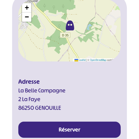
+
−
Leaflet
|
©
OpenStreetMap
contributors
Adresse
La Belle Campagne
2 La Faye
86250 GENOUILLE
Réserver