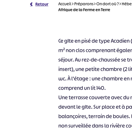
Accueil
>
Préparons
>
On dort où ?
>
Héber
Retour
Afrique de la Ferme en Terre
Ce gîte en pisé de type Acadien 
m² non clos comprenant égaleme
séjour. Au rez-de-chaussée se tr
insert), une petite chambre (2 l
wc. À l'étage : une chambre en 
comprend un lit 140.
Une terrasse couverte avec du 
devant le gîte. Sur place et à 
balançoires, terrain de boules.
non surveillée dans la rivière c