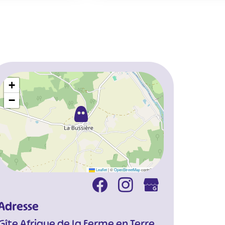
+
−
Leaflet
|
©
OpenStreetMap
contributors
Adresse
Gîte Afrique de la Ferme en Terre