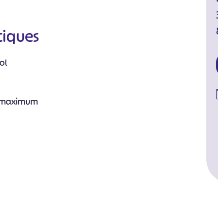
tiques
ol
s maximum