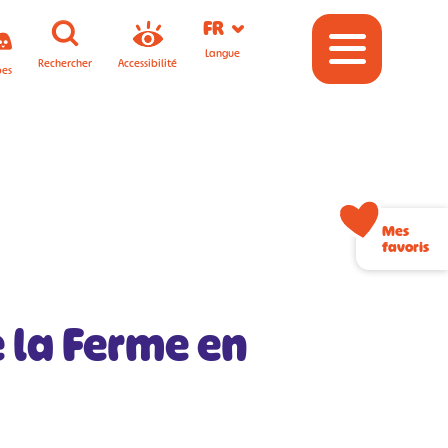
FR
Langue
Rechercher
Accessibilité
pes
Mes
favoris
e la Ferme en