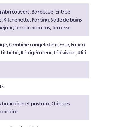
:
Abri couvert, Barbecue, Entrée
#
#
#
#
#
 Kitchenette, Parking, Salle de bains
#
éjour, Terrain non clos, Terrasse
age, Combiné congélation, Four, Four à
 Lit bébé, Réfrigérateur, Télévision, Wifi
ts
 bancaires et postaux, Chèques
bancaire