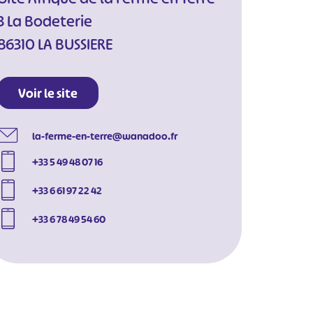
3 La Bodeterie
86310 LA BUSSIERE
Voir le site
la-ferme-en-terre@wanadoo.fr
+33 5 49 48 07 16
+33 6 61 97 22 42
+33 6 78 49 54 60