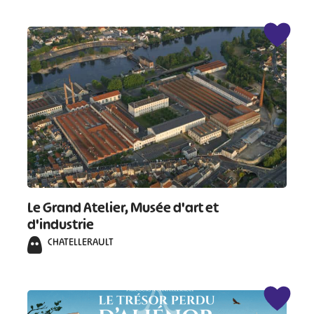
Le Grand Atelier, Musée d'art et
d'industrie
#
#
#
#
CHATELLERAULT
#
#
#