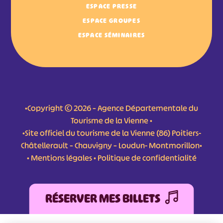
ESPACE PRESSE
ESPACE GROUPES
ESPACE SÉMINAIRES
•Copyright © 2026 – Agence Départementale du
Tourisme de la Vienne •
•Site officiel du tourisme de la Vienne (86) Poitiers-
Châtellerault – Chauvigny – Loudun- Montmorillon•
•
Mentions légales
•
Politique de confidentialité
RÉSERVER MES BILLETS