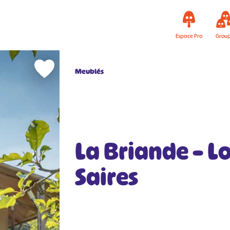
Espace Pro
Grou
Meublés
La Briande – L
Saires