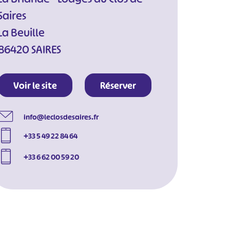
Saires
La Beuille
86420 SAIRES
Voir le site
Réserver
info@leclosdesaires.fr
+33 5 49 22 84 64
+33 6 62 00 59 20