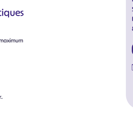
tiques
s maximum
r.