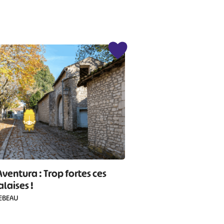
Aventura : Trop fortes ces
laises !
EBEAU