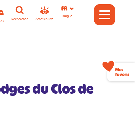
FR
Langue
Rechercher
Accessibilité
pes
Mes
favoris
odges du Clos de