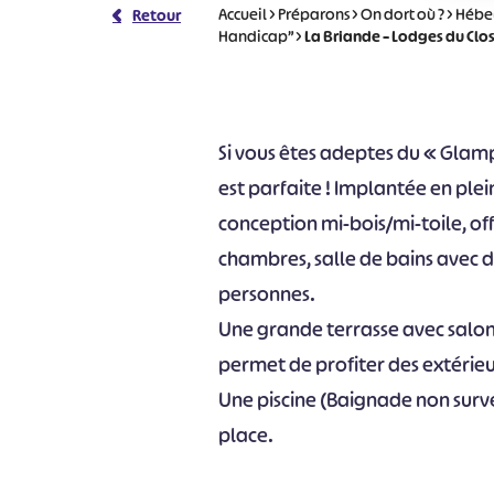
Accueil
>
Préparons
>
On dort où ?
>
Hébe
Retour
Handicap”
>
La Briande – Lodges du Clos
Si vous êtes adeptes du « Glamp
est parfaite ! Implantée en plei
conception mi-bois/mi-toile, offr
chambres, salle de bains avec do
personnes.
Une grande terrasse avec salon
permet de profiter des extérieu
Une piscine (Baignade non surve
place.