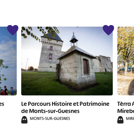
es
Le Parcours Histoire et Patrimoine
Tèrra 
de Monts-sur-Guesnes
Mireba
MONTS-SUR-GUESNES
MIR