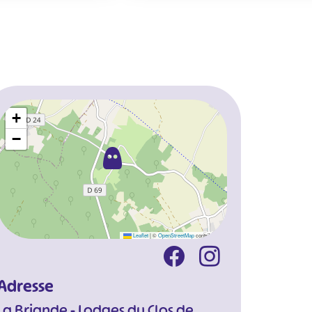
+
−
Leaflet
|
©
OpenStreetMap
contributors
Adresse
La Briande - Lodges du Clos de