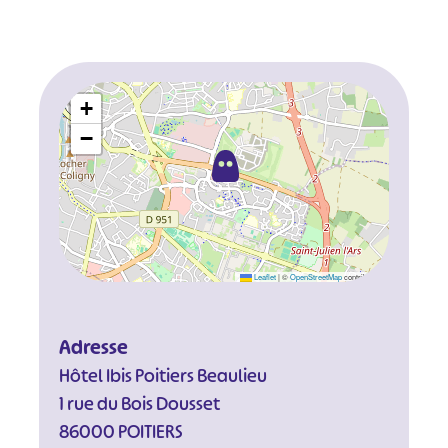
+
−
Leaflet
|
©
OpenStreetMap
contributors
Adresse
Hôtel Ibis Poitiers Beaulieu
1 rue du Bois Dousset
86000 POITIERS