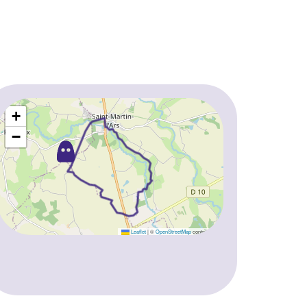
+
−
Leaflet
|
©
OpenStreetMap
contributors