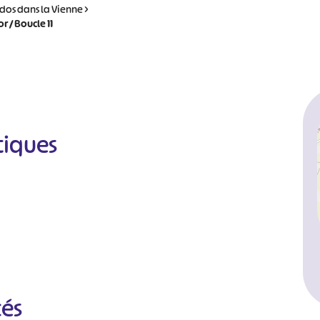
dos dans la Vienne
>
 / Boucle 11
tiques
cés