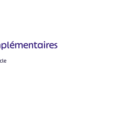
mplémentaires
#
#
#
#
#
cle
#