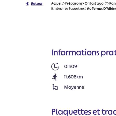
Accueil
>
Préparons
>
On fait quoi ?
>
Ran
Retour
Itinéraires Equestres
>
Au Temps D’Aliénor
Informations pra
01h09
11.608km
Moyenne
Plaquettes et tra