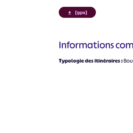
[gpx]
Informations co
#
Typologie des itinéraires :
Bou