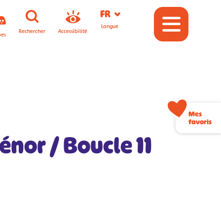
FR
Langue
Rechercher
Accessibilité
pes
Mes
favoris
énor / Boucle 11