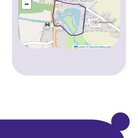
−
Leaflet
|
©
OpenStreetMap
contributors