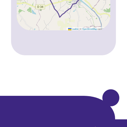
Leaflet
|
©
OpenStreetMap
contributors