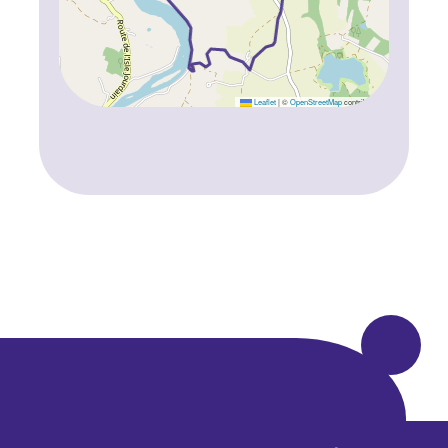
Leaflet
|
©
OpenStreetMap
contributors