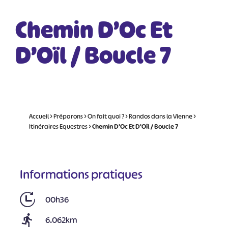
Chemin D’Oc Et
D’Oïl / Boucle 7
Accueil
>
Préparons
>
On fait quoi ?
>
Randos dans la Vienne
>
Itinéraires Equestres
>
Chemin D’Oc Et D’Oïl / Boucle 7
Informations pratiques
00h36
6.062km