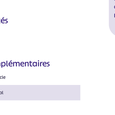
cés
mplémentaires
#
#
#
#
#
cle
#
al