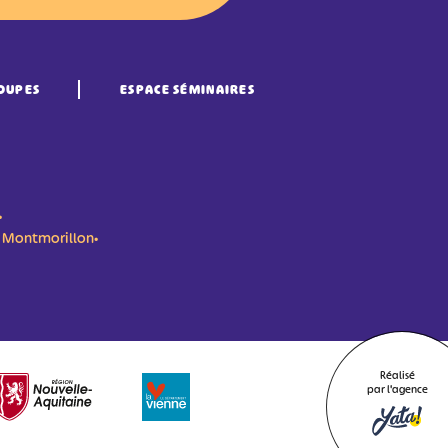
OUPES
ESPACE SÉMINAIRES
•
n- Montmorillon•
Réalisé
par l'agence