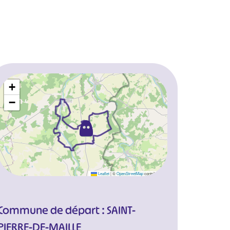
+
−
Leaflet
|
©
OpenStreetMap
contributors
Commune de départ : SAINT-
PIERRE-DE-MAILLE