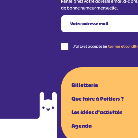
Renseignez votre adresse email ci-aprè
de bonne humeur mensuelle.
J'ai lu et accepte les
termes et condit
Billetterie
Que faire à Poitiers ?
Les idées d'activités
Agenda