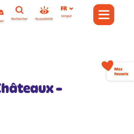
FR
Langue
Rechercher
Accessibilité
pes
Mes
favoris
Châteaux –