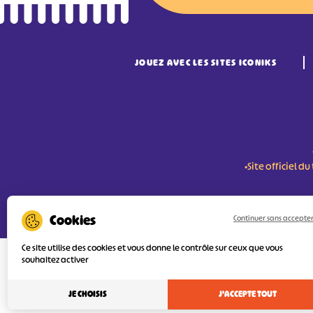
JOUEZ AVEC LES SITES ICONIKS
•Site officiel 
RÉSERVER MES BILLETS
Continuer sans accepte
Ce site utilise des cookies et vous donne le contrôle sur ceux que vous
souhaitez activer
L'Agence Départementale de Tourisme de
FEDER (Fonds Européen de développement
services numériques pour une meilleure 
JE CHOISIS
J'ACCEPTE TOUT
l’objectif principal est d’orienter au mie