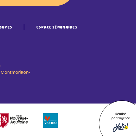
OUPES
ESPACE SÉMINAIRES
•
n- Montmorillon•
Réalisé
par l'agence