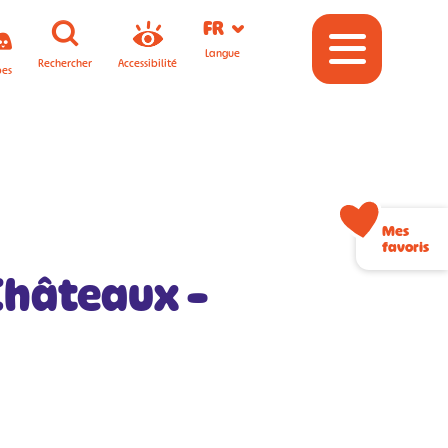
FR
Langue
Rechercher
Accessibilité
pes
Mes
favoris
Châteaux –