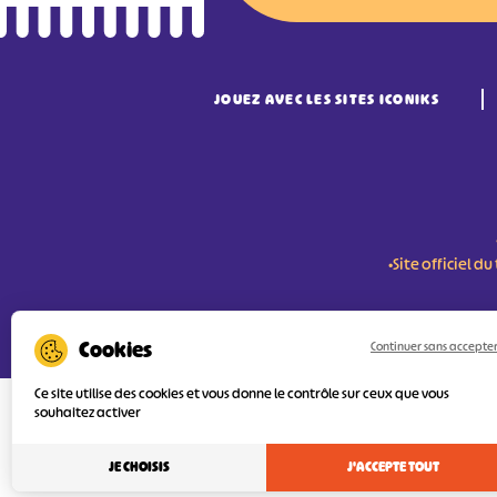
JOUEZ AVEC LES SITES ICONIKS
•Site officiel 
RÉSERVER MES BILLETS
Continuer sans accepte
Ce site utilise des cookies et vous donne le contrôle sur ceux que vous
souhaitez activer
L'Agence Départementale de Tourisme de
FEDER (Fonds Européen de développement
services numériques pour une meilleure 
JE CHOISIS
J'ACCEPTE TOUT
l’objectif principal est d’orienter au mie