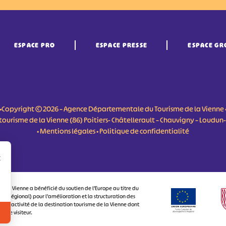
ESPACE PRO
ESPACE PRESSE
ESPACE GR
•Copyright © 2026 – Agence Départementale du Tourisme de la Vienne 
du tourisme de la Vienne (86) Poitiers- Châtellerault – Chauvigny – Loudu
•
Mentions légales
•
Politique de confidentialité
r
 la Vienne a bénéficié du soutien de l’Europe au titre du
 Régional) pour l’amélioration et la structuration des
attractivité de la destination tourisme de la Vienne dont
ux le visiteur.