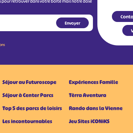
s pour retrouver dans votre boîte mail notre dose
Conta
V
ions
Séjour au Futuroscope
Expériences Famille
Séjour à Center Parcs
Tèrra Aventura
Top 5 des parcs de loisirs
Rando dans la Vienne
Les incontournables
Jeu Sites iCONiKS