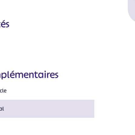
cés
mplémentaires
#
#
#
#
#
cle
#
al