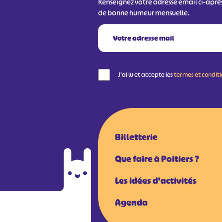
Renseignez votre adresse email ci-aprè
de bonne humeur mensuelle.
J'ai lu et accepte les
termes et condit
Billetterie
Que faire à Poitiers ?
Les idées d'activités
Agenda