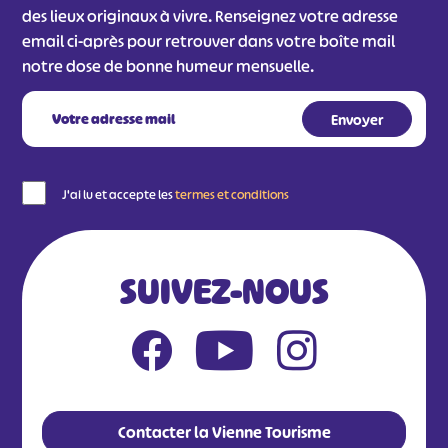
#
#
des lieux originaux à vivre. Renseignez votre adresse
email ci-après pour retrouver dans votre boîte mail
#
notre dose de bonne humeur mensuelle.
J'ai lu et accepte les
termes et conditions
SUIVEZ-NOUS
Contacter la Vienne Tourisme