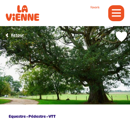
Panneau de gestion des cookies
Favoris
Retour
Equestre
Pédestre
VTT