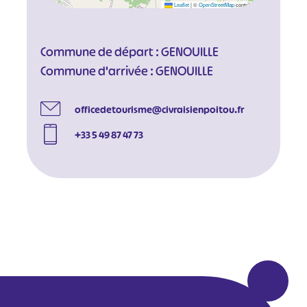
Leaflet
|
©
OpenStreetMap
contributors
Commune de départ : GENOUILLE
Commune d'arrivée : GENOUILLE
officedetourisme@civraisienpoitou.fr
+33 5 49 87 47 73
#
#
#
#
#
#
#