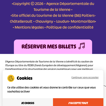
•Copyright © 2026 – Agence Départementale du
Tourisme de la Vienne •
•Site officiel du tourisme de la Vienne (86) Poitiers-
Châtellerault – Chauvigny – Loudun- Montmorillon•
•
Mentions légales
•
Politique de confidentialité
RÉSERVER MES BILLETS
L'Agence Départementale de Tourisme de la Vienne a bénéficié du soutien de
l’Europe au titre du FEDER (Fonds Européen de développement Régional) pour
l’amélioration et la structuration des services numériques pour une meilleure
attractivité de la destination tourisme de la Vienne dont l’objectif principal est
d’orienter au mieux le visiteur.
Continuer sans accepter
Ce site utilise des cookies et vous donne le contrôle sur ceux que vous
souhaitez activer
Réalisé
par l'agence
JE CHOISIS
J'ACCEPTE TOUT