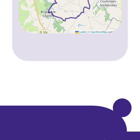
Leaflet
|
©
OpenStreetMap
contributors