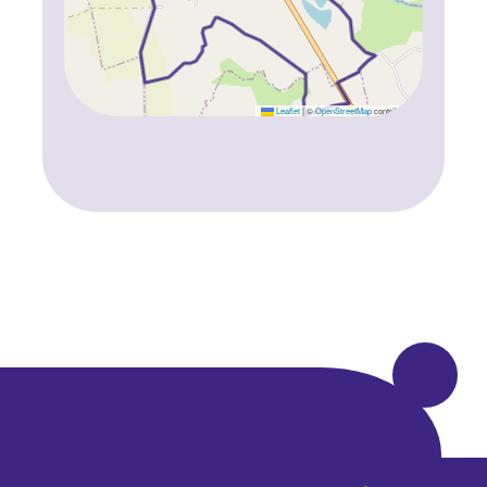
Leaflet
|
©
OpenStreetMap
contributors