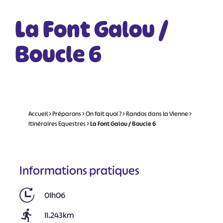
La Font Galou /
Boucle 6
Accueil
>
Préparons
>
On fait quoi ?
>
Randos dans la Vienne
>
Itinéraires Equestres
>
La Font Galou / Boucle 6
Informations pratiques
01h06
11.243km