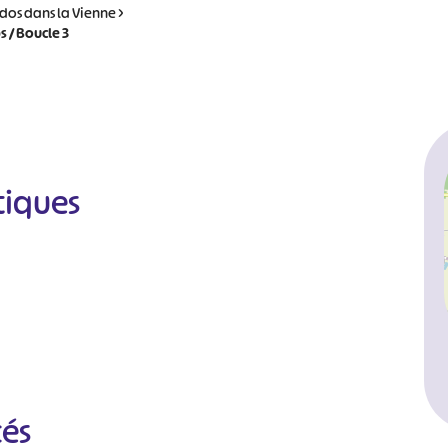
dos dans la Vienne
>
s / Boucle 3
tiques
cés