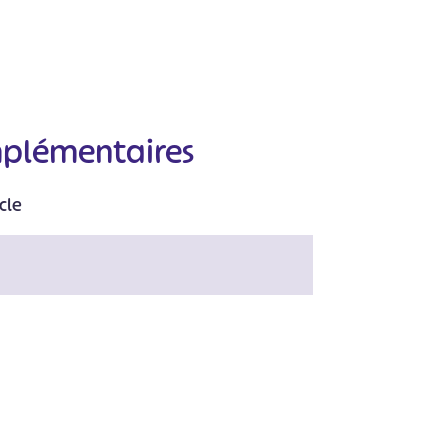
mplémentaires
cle
#
#
#
#
#
#