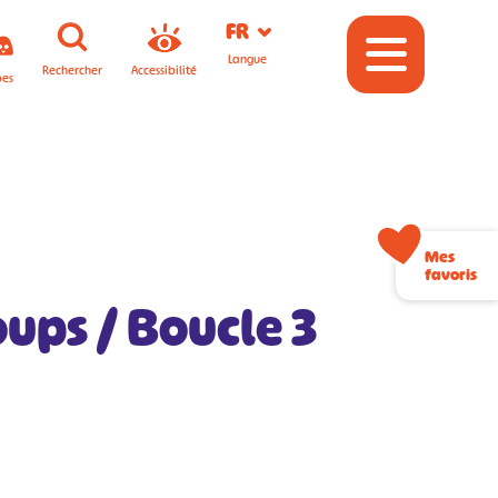
FR
Langue
Rechercher
Accessibilité
pes
Mes
favoris
oups / Boucle 3