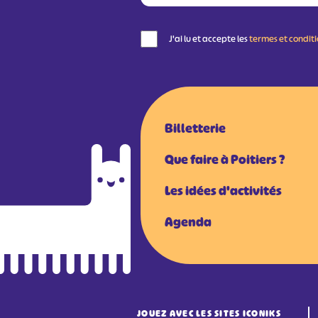
J'ai lu et accepte les
termes et condit
Billetterie
Que faire à Poitiers ?
Les idées d'activités
Agenda
JOUEZ AVEC LES SITES ICONIKS