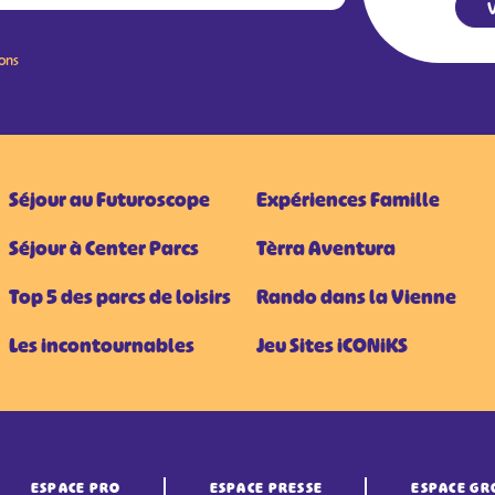
V
ions
Séjour au Futuroscope
Expériences Famille
Séjour à Center Parcs
Tèrra Aventura
Top 5 des parcs de loisirs
Rando dans la Vienne
Les incontournables
Jeu Sites iCONiKS
ESPACE PRO
ESPACE PRESSE
ESPACE GR