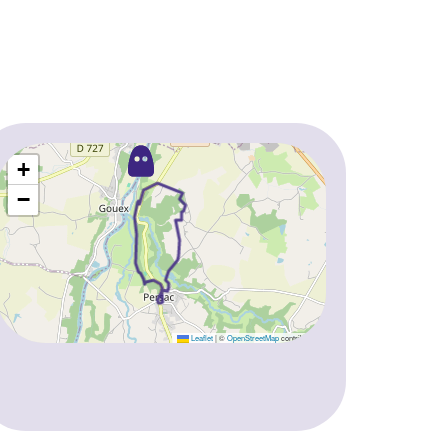
+
−
Leaflet
|
©
OpenStreetMap
contributors