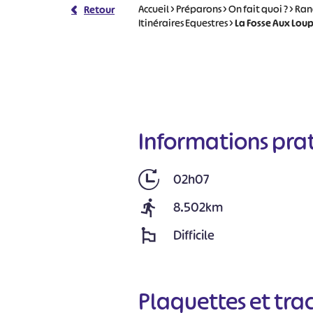
Accueil
>
Préparons
>
On fait quoi ?
>
Ran
Retour
Itinéraires Equestres
>
La Fosse Aux Loup
Informations pra
02h07
8.502km
Difficile
Plaquettes et tra