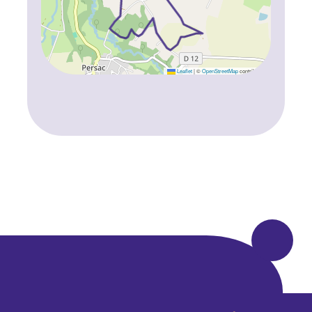
Leaflet
|
©
OpenStreetMap
contributors