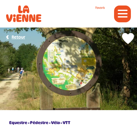
Panneau de gestion des cookies
Favoris
Retour
Equestre
Pédestre
Vélo
VTT