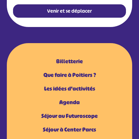
Venir et se déplacer
Billetterie
Que faire à Poitiers ?
Les idées d'activités
Agenda
Séjour au Futuroscope
Séjour à Center Parcs