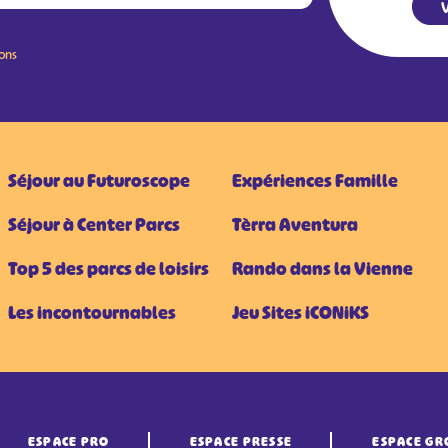
V
ions
Séjour au Futuroscope
Expériences Famille
Séjour à Center Parcs
Tèrra Aventura
Top 5 des parcs de loisirs
Rando dans la Vienne
Les incontournables
Jeu Sites iCONiKS
ESPACE PRO
ESPACE PRESSE
ESPACE GR