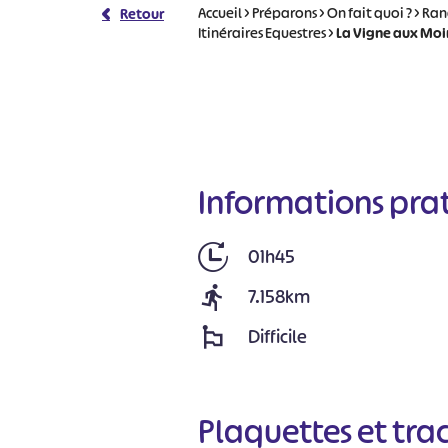
Accueil
>
Préparons
>
On fait quoi ?
>
Ran
Retour
Itinéraires Equestres
>
La Vigne aux Moin
Informations pra
01h45
7.158km
Difficile
Plaquettes et tra