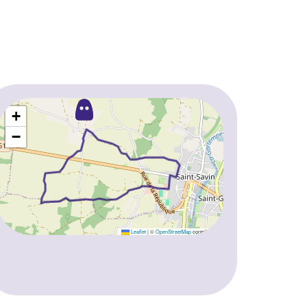
+
−
Leaflet
|
©
OpenStreetMap
contributors