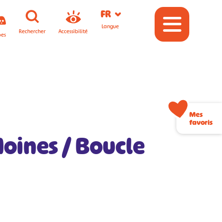
FR
Langue
Rechercher
Accessibilité
pes
Mes
favoris
oines / Boucle