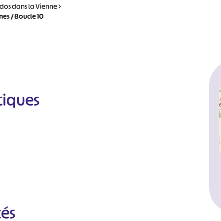
dos dans la Vienne
>
es / Boucle 10
tiques
cés