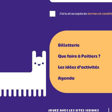
J'ai lu et accepte les
termes et condit
Billetterie
Que faire à Poitiers ?
Les idées d'activités
Agenda
JOUEZ AVEC LES SITES ICONIKS