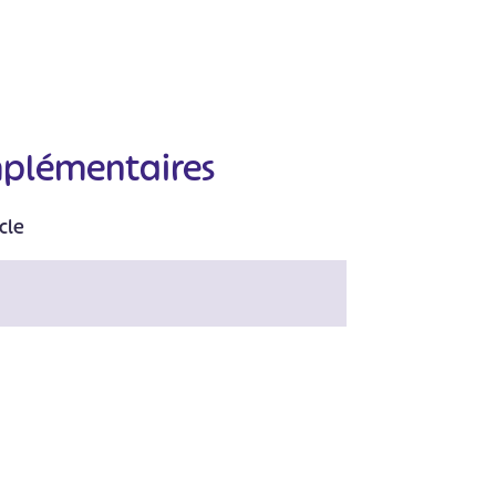
mplémentaires
cle
#
#
#
#
#
#